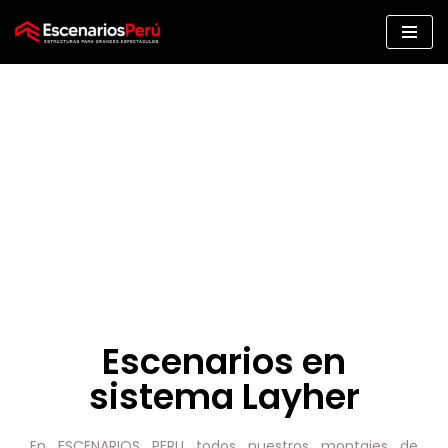
Saltar
al
contenido
A
Escenarios en
sistema Layher
En ESCENARIOS PERU todos nuestros montajes de