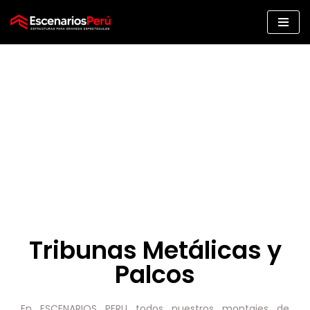
Saltar
al
contenido
A
Tribunas Metálicas y
Palcos
En ESCENARIOS PERU todos nuestros montajes de